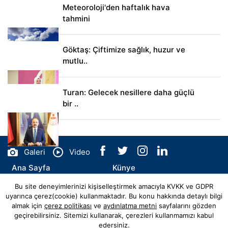
Meteoroloji'den haftalık hava
tahmini
Göktaş: Çiftimize sağlık, huzur ve
mutlu..
Turan: Gelecek nesillere daha güçlü
bir ..
Galeri
Video
Ana Sayfa
Künye
Bu site deneyimlerinizi kişiselleştirmek amacıyla KVKK ve GDPR
İletişim
uyarınca çerez(cookie) kullanmaktadır. Bu konu hakkında detaylı bilgi
almak için
çerez politikası
ve
aydınlatma metni
sayfalarını gözden
geçirebilirsiniz. Sitemizi kullanarak, çerezleri kullanmamızı kabul
edersiniz.
© Copyright 2026 sigortadan.com.tr Tüm Hakları Saklıdır.