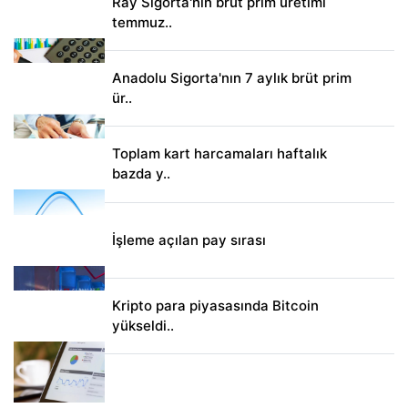
Ray Sigorta'nın brüt prim üretimi
temmuz..
Anadolu Sigorta'nın 7 aylık brüt prim
ür..
Toplam kart harcamaları haftalık
bazda y..
İşleme açılan pay sırası
Kripto para piyasasında Bitcoin
yükseldi..