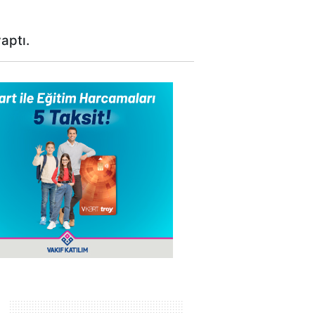
aptı.
a