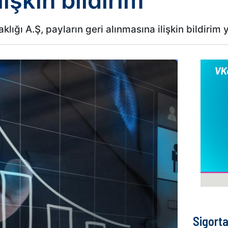
lişkin bildirim
lığı A.Ş, payların geri alınmasına ilişkin bildirim y
Sigort