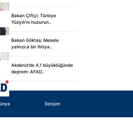
Bakan Çiftçi: Türkiye
Yüzyılı’nı huzurun..
Bakan Göktaş: Mesele
yalnızca bir ihtiya..
Akdeniz’de 4,1 büyüklüğünde
deprem: AFAD..
ünye
İletişim