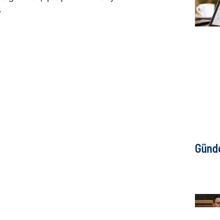
.
Günd