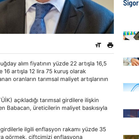
Sigor
ğday alım fiyatının yüzde 22 artışla 16,5
de 16 artışla 12 lira 75 kuruş olarak
lanan oranların tarımsal maliyet artışlarının
İK) açıkladığı tarımsal girdilere ilişkin
en Babacan, üreticilerin maliyet baskısıyla
girdilerle ilgili enflasyon rakamı yüzde 35
va görmek, çiftçimizi enflasyona