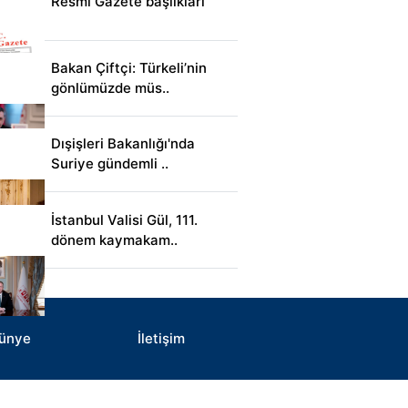
Resmi Gazete başlıkları
Bakan Çiftçi: Türkeli’nin
gönlümüzde müs..
Dışişleri Bakanlığı'nda
Suriye gündemli ..
İstanbul Valisi Gül, 111.
dönem kaymakam..
ünye
İletişim