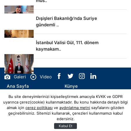
müs..
Dışişleri Bakanlığı'nda Suriye
gündemli ..
İstanbul Valisi Gül, 111. dönem
kaymakam..
Galeri
Video
Ana Sayfa
Künye
Bu site deneyimlerinizi kişiselleştirmek amacıyla KVKK ve GDPR
İletişim
uyarınca çerez(cookie) kullanmaktadır. Bu konu hakkında detaylı bilgi
almak için
çerez politikası
ve
aydınlatma metni
sayfalarını gözden
geçirebilirsiniz. Sitemizi kullanarak, çerezleri kullanmamızı kabul
edersiniz.
© Copyright 2026 sigortadan.com.tr Tüm Hakları Saklıdır.
Web sitemiz
Hibya Haber Ajansı
Abonesidir.
Kabul Et