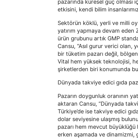
pazarında küresel güç olması iç
etkisini, kendi bilim insanlarımız
Sektörün köklü, yerli ve milli o
yatırım yapmaya devam eden Zad
ürün grubunu artık GMP standart
Cansu, “Asıl gurur verici olan, 
bir tüketim pazarı değil, bölgen
Vital hem yüksek teknolojisi, he
şirketlerden biri konumunda bu
Dünyada takviye edici gıda paza
Pazarın doygunluk oranının yatı
aktaran Cansu, “Dünyada takviye
Türkiye’de ise takviye edici gıda
dolar seviyesine ulaşmış bulunu
pazarı hem mevcut büyüklüğü he
erken aşamada ve dinamizmi, gen