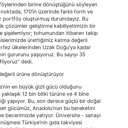
tföylerinden birine dönüştüğünü söyleyen 
oktada, 170’in üzerinde farklı form ve 
r portföy oluşturmuş durumdayız. Bu 
elik çözümler geliştirme kabiliyetimizin bir 
e şişelemiyor; tohumundan itibaren takip 
slerimizde ürettiğimiz katma değerli 
örfez ülkelerinden Uzak Doğu’ya kadar 
in gururunu yaşıyoruz. Bu sayıyı 35 
liyoruz” dedi. 
değerli ürüne dönüştürüyor
e’nin en büyük gizli gücü olduğunu 
klaşık 12 bin bitki türüne ve 4 bine 
iği yapıyor. Bu, son derece güçlü bir doğal 
bet gücümüz, Anadolu’nun bu bereketini 
 becerimizde yatıyor. Üniversite - sanayi 
dönüşmesi Türkiye’nin gıda takviyesi 