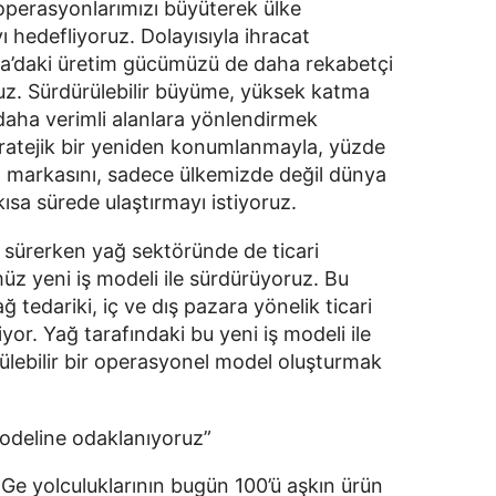
perasyonlarımızı büyüterek ülke 
 hedefliyoruz. Dolayısıyla ihracat 
nya’daki üretim gücümüzü de daha rekabetçi 
z. Sürdürülebilir büyüme, yüksek katma 
aha verimli alanlara yönlendirmek 
tratejik bir yeniden konumlanmayla, yüzde 
al markasını, sadece ülkemizde değil dünya 
ısa sürede ulaştırmayı istiyoruz.
sürerken yağ sektöründe de ticari 
üz yeni iş modeli ile sürdürüyoruz. Bu 
edariki, iç ve dış pazara yönelik ticari 
yor. Yağ tarafındaki bu yeni iş modeli ile 
lebilir bir operasyonel model oluşturmak 
odeline odaklanıyoruz”
r-Ge yolculuklarının bugün 100’ü aşkın ürün 