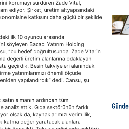
ini korumayı sürdüren Zade Vital, 
m ediyor. Şirket, üretim altyapısındaki 
nomisine katkısını daha güçlü bir şekilde 
deki ilk 10 oyuncu arasında 
ni söyleyen Bacacı Yatırım Holding 
, “bu hedef doğrultusunda  Zade Vital’in 
a değerli üretim alanlarına odaklayan 
a geçirdik. Besin takviyeleri alanındaki 
irme yatırımlarımızı önemli ölçüde 
yeniden yapılandırdık” dedi. Cansu, şu 
iz satın almanın ardından tüm 
Günd
e analiz ettik. Gıda sektörünün farklı 
or olsak da, kaynaklarımızı verimlilik, 
k katma değer yaratacak alanlara 
 bir öncelikti. Takviye edici gıda sektörü, 