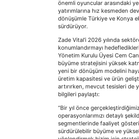
önemli oyuncular arasındaki yer
yatırımlarına hız kesmeden deva
dönüşümle Türkiye ve Konya eko
sürdürüyor.
Zade Vital’i 2026 yılında sektör
konumlandırmayı hedefledikleri
Yönetim Kurulu Üyesi Cem Cansu
büyüme stratejisini yüksek katm
yeni bir dönüşüm modelini hayat
üretim kapasitesi ve ürün gelişt
artırırken, mevcut tesisleri de 
bilgileri paylaştı:
“Bir yıl önce gerçekleştirdiğim
operasyonlarımızı detaylı şekild
segmentlerinde faaliyet gösteriy
sürdürülebilir büyüme ve yükse
yönlendirmek bizim için stratejik