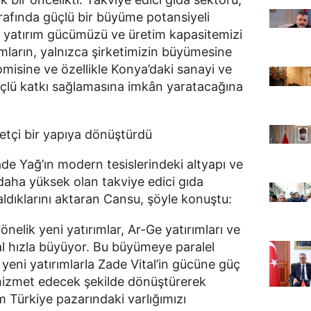
afında güçlü bir büyüme potansiyeli 
, yatırım gücümüzü ve üretim kapasitemizi 
mların, yalnızca şirketimizin büyümesine 
isine ve özellikle Konya’daki sanayi ve 
çlü katkı sağlamasına imkân yaratacağına 
tçi bir yapıya dönüştürdü
 Yağ’ın modern tesislerindeki altyapı ve 
aha yüksek olan takviye edici gıda 
ldıklarını aktaran Cansu, şöyle konuştu:
nelik yeni yatırımlar, Ar-Ge yatırımları ve 
al hızla büyüyor. Bu büyümeye paralel 
yeni yatırımlarla Zade Vital’in gücüne güç 
hizmet edecek şekilde dönüştürerek 
Türkiye pazarındaki varlığımızı 