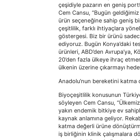
çeşidiyle pazarın en geniş por
Cem Cansu, “Bugün geldiğimiz n
ürün seçeneğine sahip geniş bi
çeşitlilik, farklı ihtiyaçlara yön
göstergesi. Biz bir ürünü sadec
ediyoruz. Bugün Konya’daki tesi
ürünleri, ABD’den Avrupa’ya, K
20’den fazla ülkeye ihraç etmen
ülkenin üzerine çıkarmayı hedef
Anadolu’nun bereketini katma 
Biyoçeşitlilik konusunun Türkiy
söyleyen Cem Cansu, “Ülkemiz ya
yakın endemik bitkiye ev sahipl
kaynak anlamına geliyor. Reka
katma değerli ürüne dönüştürme
iş birliğinin klinik çalışmalara 