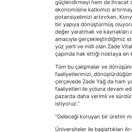
güçlendirmeyi hem de ihracat o
ekonomisine katkımızı artırmayı
potansiyelimizi artırırken, Ko
bir yapıya dönüştürmüş oluyoru
değer yaratmak ve kaynakları d
amacıyla gerçekleştirdiğimiz s
yüz yerli ve milli olan Zade Vit
çapında hak ettiği noktaya en k
Tüm bu çalışmalar ve dönüşüm 
faaliyetlerimizi, dönüştürdüğüm
çerçevede Zade Yağ da ham yağ t
faaliyetleri ile yoluna devam edi
pazarda daha verimli ve sürdürü
istiyoruz.”
“Geleceği koruyan bir üretim m
Üniversiteler ile başlattıkları A