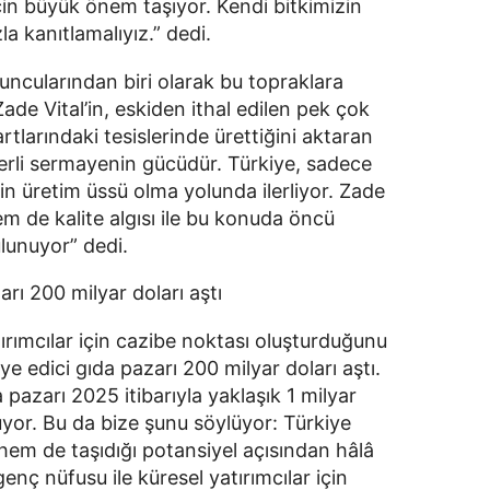
in büyük önem taşıyor. Kendi bitkimizin 
la kanıtlamalıyız.” dedi. 
yuncularından biri olarak bu topraklara 
e Vital’in, eskiden ithal edilen pek çok 
larındaki tesislerinde ürettiğini aktaran 
yerli sermayenin gücüdür. Türkiye, sadece 
in üretim üssü olma yolunda ilerliyor. Zade 
m de kalite algısı ile bu konuda öncü 
lunuyor” dedi. 
rı 200 milyar doları aştı
rımcılar için cazibe noktası oluşturduğunu 
 edici gıda pazarı 200 milyar doları aştı. 
 pazarı 2025 itibarıyla yaklaşık 1 milyar 
yor. Bu da bize şunu söylüyor: Türkiye 
m de taşıdığı potansiyel açısından hâlâ 
ç nüfusu ile küresel yatırımcılar için 