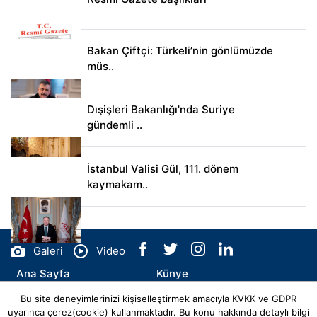
Bakan Çiftçi: Türkeli’nin gönlümüzde
müs..
Dışişleri Bakanlığı'nda Suriye
gündemli ..
İstanbul Valisi Gül, 111. dönem
kaymakam..
Galeri
Video
Ana Sayfa
Künye
Bu site deneyimlerinizi kişiselleştirmek amacıyla KVKK ve GDPR
İletişim
uyarınca çerez(cookie) kullanmaktadır. Bu konu hakkında detaylı bilgi